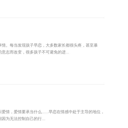
事情。每当发现孩子早恋，大多数家长都很头疼，甚至暴
志而改变，很多孩子不可避免的进...
，爱情要承当什么......早恋在情感中处于主导的地位，
为无法控制自己的行...