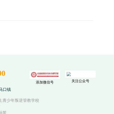
90
关注公众号
添加微信号
马口镇
校,青少年叛逆管教学校
有
标签