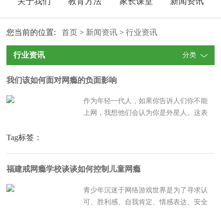
关于我们
教育方法
家长课堂
新闻资讯
您当前的位置:
首页
>
新闻资讯
>
行业资讯
行业资讯
分类
我们该如何面对网瘾的负面影响
作为年轻一代人，如果你告诉人们你不能
上网，我想他们会认为你是外星人。这表
明互联网对我们生活的影响有多大。如果
短时间内世界上没有互联网，我想会有很
Tag标签：
多人疯掉，甚至有些人不能过正常的生
活。互联网不仅带来了便利，也带来了一
福建戒网瘾学校谈谈如何控制儿童网瘾
些负面影响，如网瘾。对年轻...
青少年沉迷于网络游戏世界是为了寻求认
可、胜利感、自我肯定、情感表达、安全
舒适的地方和消磨时间。网络成瘾形成后