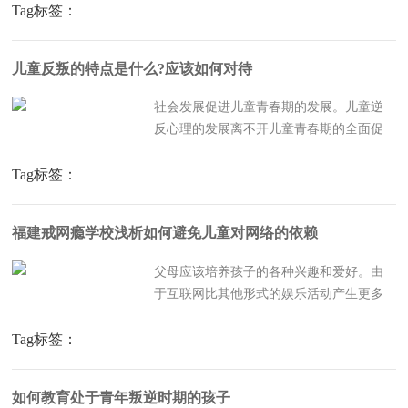
如何控制？福建戒网瘾学校给你建议。心
Tag标签：
理上，网络成瘾者对难以控制的网络有强
烈的需求或冲动，这使他们无法从事其他
儿童反叛的特点是什么?应该如何对待
活动。网瘾患者患有注意力...
社会发展促进儿童青春期的发展。儿童逆
反心理的发展离不开儿童青春期的全面促
进。有许多因素导致青春期提前。其中，
不仅有正常的社会变化，如生活水平、营
Tag标签：
养状况和医疗条件的改善，还有许多负面
变化，如营养太丰富、食品中激素添加剂
福建戒网瘾学校浅析如何避免儿童对网络的依赖
的滥用、保健口味的滥用、...
父母应该培养孩子的各种兴趣和爱好。由
于互联网比其他形式的娱乐活动产生更多
的快乐，许多小学生把注意力集中在网上
娱乐而不是其他类型的娱乐活动上。父母
Tag标签：
应该尽最大努力培养他们的各种兴趣和爱
好，分散学生对互联网的特别关注，并鼓
如何教育处于青年叛逆时期的孩子
励更多的学生参与其中。在...