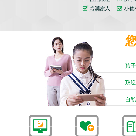
孩子
叛逆
自私