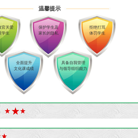
温馨提示
教官关爱
保护学生及
拒绝打骂
重学生
家长的隐私
体罚学生
全面提升
具备自我管理
文化课成绩
与领导组织能力