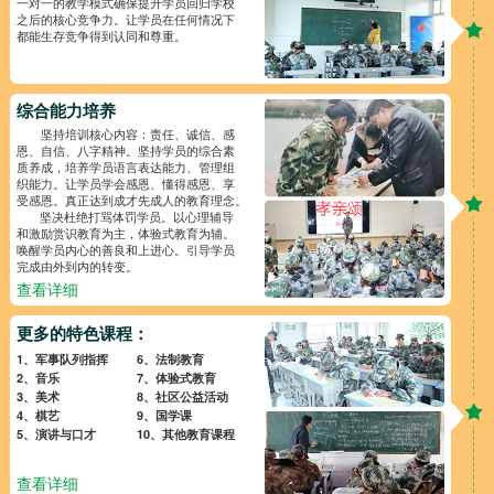
一对一的教学模式确保提升学员回归学校
之后的核心竞争力。让学员在任何情况下
都能生存竞争得到认同和尊重。
综合能力培养
坚持培训核心内容：责任、诚信、感
恩、自信、八字精神。坚持学员的综合素
质养成，培养学员语言表达能力、管理组
织能力。让学员学会感恩、懂得感恩、享
受感恩。真正达到成才先成人的教育理念。
坚决杜绝打骂体罚学员。以心理辅导
和激励赏识教育为主，体验式教育为辅。
唤醒学员内心的善良和上进心。引导学员
完成由外到内的转变。
查看详细
更多的特色课程：
1、军事队列指挥
6、法制教育
2、音乐
7、体验式教育
3、美术
8、社区公益活动
4、棋艺
9、国学课
5、演讲与口才
10、其他教育课程
查看详细