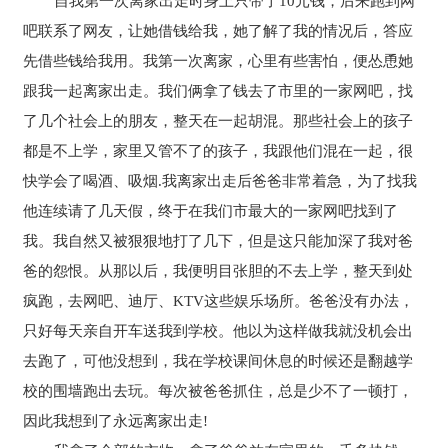
自我第一次离家出走时身上只带了10元钱，后来跑到网
吧联系了网友，让她借钱给我，她了解了我的情况后，答应
先借些钱给我用。我第一次离家，心里有些害怕，便怂恿她
跟我一起离家出走。我们俩拿了钱去了市里的一家网吧，找
了几个社会上的朋友，整天在一起胡混。那些社会上的孩子
都是不上学，家里又管不了的孩子，我跟他们混在一起，很
快学会了喝酒、吸烟.我离家出走后爸爸非常着急，为了找我
他连续请了几天假，终于在我们市最大的一家网吧找到了
我。我自然又被狠狠地打了几下，但是这只能加深了我对爸
爸的怨恨。从那以后，我便明目张胆的不去上学，整天到处
疯跑，去网吧、迪厅、KTV这些娱乐场所。爸爸没有办法，
只好每天亲自开车送我到学校。他以为这样做我就没机会出
去跑了，可他没想到，我在学校课间休息的时候还是翻越学
校的围墙跑出去玩。每次被爸爸抓住，总是少不了一顿打，
因此我想到了永远离家出走!