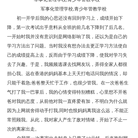
军事化管理学校,青少年管教学校
初一开学后我的心思还没有回到学习上，成绩开始下
降，第一次考试出乎意料从全班的前几名下降到了后几名。
一开始时我并没有意识到是网络影响了我，还以为是自己的
学习方法出了问题。当时我没有想办法去更正学习方法使自
己的成绩提高上去，反而由于学习成绩下降，使我对学习失
去了兴趣。于是，我频频逃课去找网友玩，弄得全家人都很
担心我。远在香港的妈妈基本上天天打电话问我的情况，却
只能干着急;爸爸整天忙于工作，也很少管我。在一次爸爸生
气打了我一巴掌后，我的心情变得特别糟糕，心里想不开爸
爸对我的态度，从前他对我一直疼爱有加，不明白为什么就
因为上网就舍得动手打我,同时也恨妈妈离我这么远，不能正
常照顾我。从此，我对家人产生了敌对情绪，开始了不止一
次的离家出走。