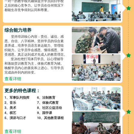
一对一的教学模式确保提升学员回归学校
之后的核心竞争力。让学员在任何情况下
都能生存竞争得到认同和尊重。
综合能力培养
坚持培训核心内容：责任、诚信、感
恩、自信、八字精神。坚持学员的综合素
质养成，培养学员语言表达能力、管理组
织能力。让学员学会感恩、懂得感恩、享
受感恩。真正达到成才先成人的教育理念。
坚决杜绝打骂体罚学员。以心理辅导
和激励赏识教育为主，体验式教育为辅。
唤醒学员内心的善良和上进心。引导学员
完成由外到内的转变。
查看详细
更多的特色课程：
1、军事队列指挥
6、法制教育
2、音乐
7、体验式教育
3、美术
8、社区公益活动
4、棋艺
9、国学课
5、演讲与口才
10、其他教育课程
查看详细