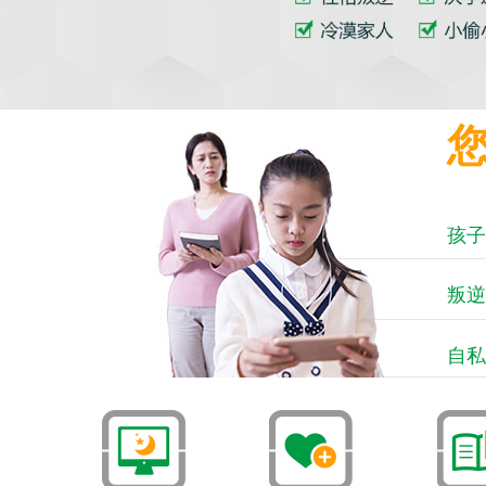
孩子
叛逆
自私