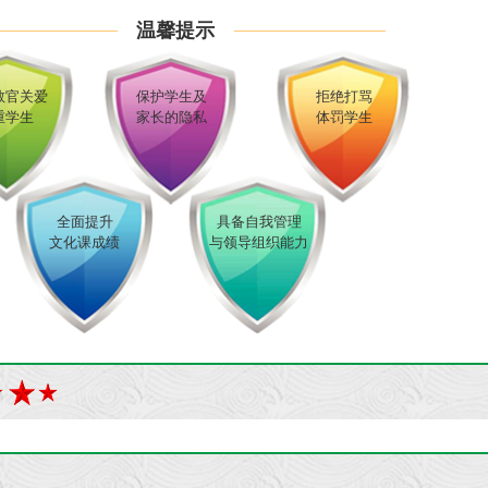
温馨提示
教官关爱
保护学生及
拒绝打骂
重学生
家长的隐私
体罚学生
全面提升
具备自我管理
文化课成绩
与领导组织能力