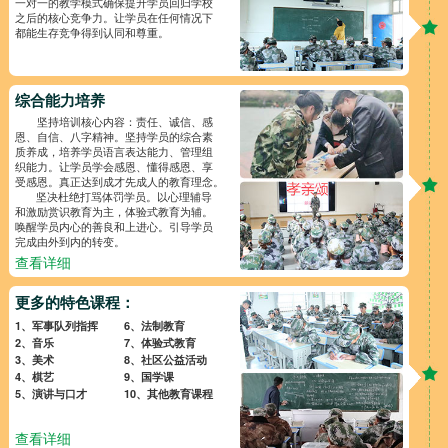
一对一的教学模式确保提升学员回归学校
之后的核心竞争力。让学员在任何情况下
都能生存竞争得到认同和尊重。
综合能力培养
坚持培训核心内容：责任、诚信、感
恩、自信、八字精神。坚持学员的综合素
质养成，培养学员语言表达能力、管理组
织能力。让学员学会感恩、懂得感恩、享
受感恩。真正达到成才先成人的教育理念。
坚决杜绝打骂体罚学员。以心理辅导
和激励赏识教育为主，体验式教育为辅。
唤醒学员内心的善良和上进心。引导学员
完成由外到内的转变。
查看详细
更多的特色课程：
1、军事队列指挥
6、法制教育
2、音乐
7、体验式教育
3、美术
8、社区公益活动
4、棋艺
9、国学课
5、演讲与口才
10、其他教育课程
查看详细