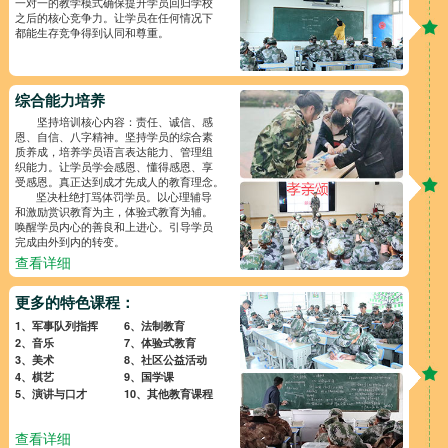
一对一的教学模式确保提升学员回归学校
之后的核心竞争力。让学员在任何情况下
都能生存竞争得到认同和尊重。
综合能力培养
坚持培训核心内容：责任、诚信、感
恩、自信、八字精神。坚持学员的综合素
质养成，培养学员语言表达能力、管理组
织能力。让学员学会感恩、懂得感恩、享
受感恩。真正达到成才先成人的教育理念。
坚决杜绝打骂体罚学员。以心理辅导
和激励赏识教育为主，体验式教育为辅。
唤醒学员内心的善良和上进心。引导学员
完成由外到内的转变。
查看详细
更多的特色课程：
1、军事队列指挥
6、法制教育
2、音乐
7、体验式教育
3、美术
8、社区公益活动
4、棋艺
9、国学课
5、演讲与口才
10、其他教育课程
查看详细