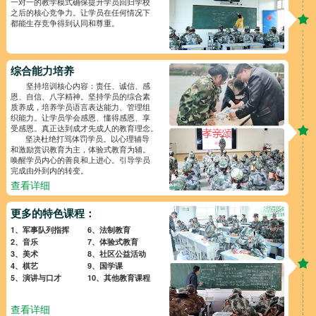
一对一的教学模式确保提升学员回归学校
之后的核心竞争力。让学员在任何情况下
都能生存竞争得到认同和尊重。
综合能力培养
坚持培训核心内容：责任、诚信、感
恩、自信、八字精神。坚持学员的综合素
质养成，培养学员语言表达能力、管理组
织能力。让学员学会感恩、懂得感恩、享
受感恩。真正达到成才先成人的教育理念。
坚决杜绝打骂体罚学员。以心理辅导
和激励赏识教育为主，体验式教育为辅。
唤醒学员内心的善良和上进心。引导学员
完成由外到内的转变。
查看详细
更多的特色课程：
1、军事队列指挥
6、法制教育
2、音乐
7、体验式教育
3、美术
8、社区公益活动
4、棋艺
9、国学课
5、演讲与口才
10、其他教育课程
查看详细