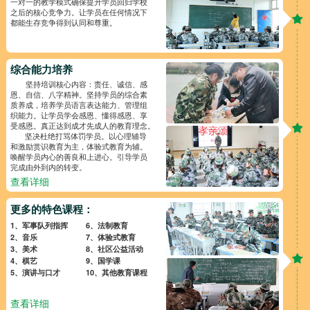
一对一的教学模式确保提升学员回归学校
之后的核心竞争力。让学员在任何情况下
都能生存竞争得到认同和尊重。
综合能力培养
坚持培训核心内容：责任、诚信、感
恩、自信、八字精神。坚持学员的综合素
质养成，培养学员语言表达能力、管理组
织能力。让学员学会感恩、懂得感恩、享
受感恩。真正达到成才先成人的教育理念。
坚决杜绝打骂体罚学员。以心理辅导
和激励赏识教育为主，体验式教育为辅。
唤醒学员内心的善良和上进心。引导学员
完成由外到内的转变。
查看详细
更多的特色课程：
1、军事队列指挥
6、法制教育
2、音乐
7、体验式教育
3、美术
8、社区公益活动
4、棋艺
9、国学课
5、演讲与口才
10、其他教育课程
查看详细