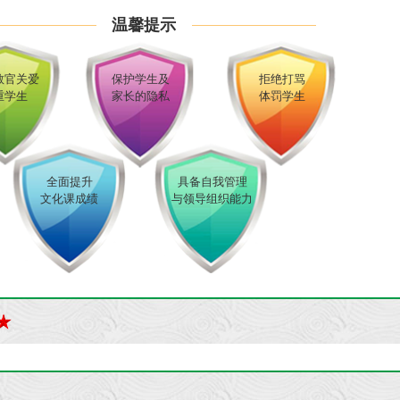
温馨提示
教官关爱
保护学生及
拒绝打骂
重学生
家长的隐私
体罚学生
全面提升
具备自我管理
文化课成绩
与领导组织能力