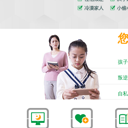
孩子
叛逆
自私