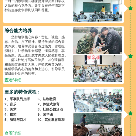
一对一的教学模式确保提升学员回归学校
之后的核心竞争力。让学员在任何情况下
都能生存竞争得到认同和尊重。
综合能力培养
坚持培训核心内容：责任、诚信、感
恩、自信、八字精神。坚持学员的综合素
质养成，培养学员语言表达能力、管理组
织能力。让学员学会感恩、懂得感恩、享
受感恩。真正达到成才先成人的教育理念。
坚决杜绝打骂体罚学员。以心理辅导
和激励赏识教育为主，体验式教育为辅。
唤醒学员内心的善良和上进心。引导学员
完成由外到内的转变。
查看详细
更多的特色课程：
1、军事队列指挥
6、法制教育
2、音乐
7、体验式教育
3、美术
8、社区公益活动
4、棋艺
9、国学课
5、演讲与口才
10、其他教育课程
查看详细